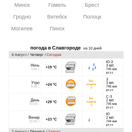
Минск
Гомель
Брест
Гродно
Витебск
Полоцк
Могилев
Пинск
погода в Славгороде
на 10 дней
6 Август /
Четверг
/
Сегодня
Ю-З
Ночь
3 м/с
+19 °C
:
3:00
745 мм
рт.ст.
З
Утро
3 м/с
+24 °C
:
9:00
746 мм
рт.ст.
С-З
День
2 м/с
+29 °C
:
15:00
745 мм
рт.ст.
Ю
Вечер
2 м/с
+23 °C
:
21:00
744 мм
рт.ст.
7 Август /
Пятница
/
Завтра