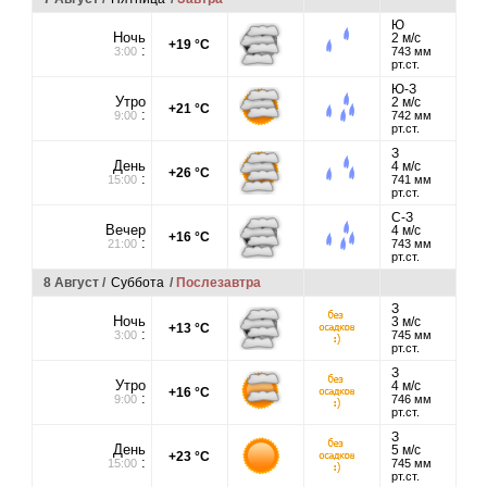
Ю
Ночь
2 м/с
+19 °C
:
3:00
743 мм
рт.ст.
Ю-З
Утро
2 м/с
+21 °C
:
9:00
742 мм
рт.ст.
З
День
4 м/с
+26 °C
:
15:00
741 мм
рт.ст.
С-З
Вечер
4 м/с
+16 °C
:
21:00
743 мм
рт.ст.
8 Август /
Суббота
/
Послезавтра
З
Ночь
3 м/с
+13 °C
:
3:00
745 мм
рт.ст.
З
Утро
4 м/с
+16 °C
:
9:00
746 мм
рт.ст.
З
День
5 м/с
+23 °C
:
15:00
745 мм
рт.ст.