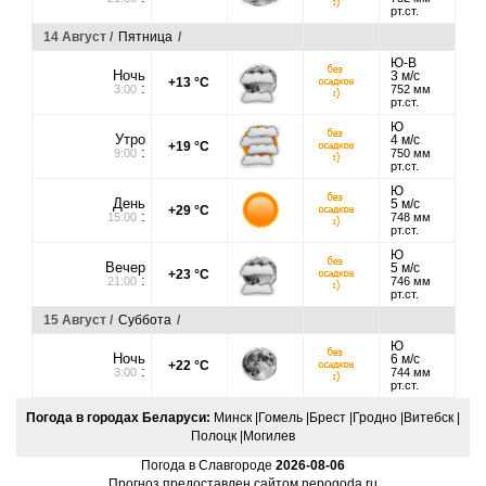
рт.ст.
14 Август /
Пятница
/
Ю-В
Ночь
3 м/с
+13 °C
:
3:00
752 мм
рт.ст.
Ю
Утро
4 м/с
+19 °C
:
9:00
750 мм
рт.ст.
Ю
День
5 м/с
+29 °C
:
15:00
748 мм
рт.ст.
Ю
Вечер
5 м/с
+23 °C
:
21:00
746 мм
рт.ст.
15 Август /
Суббота
/
Ю
Ночь
6 м/с
+22 °C
:
3:00
744 мм
рт.ст.
Погода в городах Беларуси:
Минск
|
Гомель
|
Брест
|
Гродно
|
Витебск
|
Полоцк
|
Могилев
Погода в Славгороде
2026-08-06
Прогноз предоставлен сайтом
nepogoda.ru