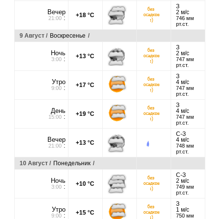
З
Вечер
2 м/с
+18 °C
:
21:00
746 мм
рт.ст.
9 Август /
Воскресенье
/
З
Ночь
2 м/с
+13 °C
:
3:00
747 мм
рт.ст.
З
Утро
4 м/с
+17 °C
:
9:00
747 мм
рт.ст.
З
День
4 м/с
+19 °C
:
15:00
747 мм
рт.ст.
С-З
Вечер
4 м/с
+13 °C
:
21:00
748 мм
рт.ст.
10 Август /
Понедельник
/
С-З
Ночь
2 м/с
+10 °C
:
3:00
749 мм
рт.ст.
З
Утро
1 м/с
+15 °C
:
9:00
750 мм