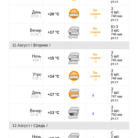
рт.ст.
З
День
4 м/с
+20 °C
:
15:00
748 мм
рт.ст.
Ю-З
Вечер
3 м/с
+17 °C
:
21:00
746 мм
рт.ст.
11 Август /
Вторник
/
З
Ночь
5 м/с
+15 °C
:
3:00
745 мм
рт.ст.
З
Утро
6 м/с
+14 °C
:
9:00
746 мм
рт.ст.
З
День
7 м/с
+17 °C
:
15:00
747 мм
рт.ст.
З
Вечер
3 м/с
+13 °C
:
21:00
750 мм
рт.ст.
12 Август /
Среда
/
С
Ночь
2 м/с