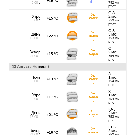
+10 °C
:
3:00
752 мм
рт.ст.
С-З
Утро
2 м/с
+15 °C
:
9:00
753 мм
рт.ст.
С-З
День
3 м/с
+22 °C
:
15:00
753 мм
рт.ст.
С
Вечер
2 м/с
+15 °C
:
21:00
754 мм
рт.ст.
13 Август /
Четверг
/
З
Ночь
1 м/с
+13 °C
:
3:00
754 мм
рт.ст.
З
Утро
1 м/с
+17 °C
:
9:00
754 мм
рт.ст.
Ю-З
День
2 м/с
+21 °C
:
15:00
753 мм
рт.ст.
Ю-В
Вечер
2 м/с
+16 °C
:
21:00
752 мм